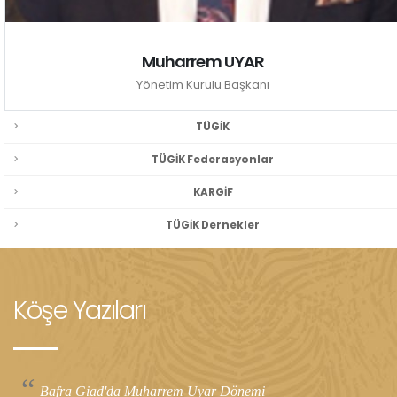
Muharrem UYAR
Yönetim Kurulu Başkanı
TÜGİK
TÜGİK Federasyonlar
KARGİF
TÜGİK Dernekler
Köşe Yazıları
Bafra Giad'da Muharrem Uyar Dönemi