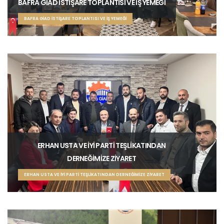
BAFRA GİAD İSTİŞARE TOPLANTISI VE İŞ YEMEĞİ
BAFRA GİAD İSTİŞARE TOPLANTISI VE İŞ YEMEĞİ
ERHAN USTA VE İYİ PARTİ TEŞLİKATINDAN
DERNEĞİMİZE ZİYARET
ERHAN USTA VE İYİ PARTİ TEŞLİKATINDAN DERNEĞİMİZE ZİYARET