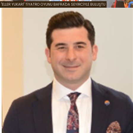
"ELLER YUKARI" TİYATRO OYUNU BAFRA'DA SEYİRCİYLE BULUŞTU