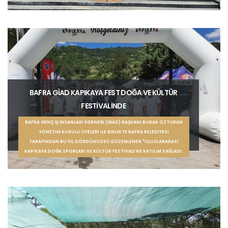
BAFRA GİAD KAPIKAYA FEST DOĞA VE KÜLTÜR
FESTİVALİNDE
BAFRA GENÇ İŞ İNSANLARI DERNEĞI (GİAD) BAŞKANI BURAK ÖZTURAN
YÖNETIM KURULU ÜYELERI ILE BIRLIKTE BAFRA BELEDIYESI
TARAFINDAN BU YIL DÖRDÜNCÜSÜ DÜZENLENEN "ULUSLARARASI
KAPIKAYA DOĞA SPORLARI VE KÜLTÜR FESTIVALI’NE KATILIM SAĞLADI.