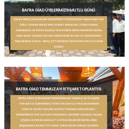
BAFRA GİAD ÜYELERİMİZİN MUTLU GÜNÜ
BAFRA GENÇ İŞ İNSANLARI DERNEĞIMIZ ÜYELERINDEN YAŞAR KABA'NIN
OĞLU TOPRAK MIRZA'NIN SÜNNET MERASIMI, ÜYEMIZ KEMAL
KARAMANEL VE ECRIN BIÇAKÇI'NIN DÜĞÜN MERASIMLERINE BAFRA
GİAD AILESI OLARAK KATILIM SAĞLAYARAK BU MUTLU GÜNLERINDE
YANLARINDA OLDUK. GENÇ ÇIFTLERIMIZE ÖMÜR BOYU MUTLULUKAR
DILERIZ
BAFRA GİAD TEMMUZ AYI İSTİŞARE TOPLANTISI
BAFRA GENÇ İŞ İNSANLARI DERNEĞIMIZIN TEMMUZ AYI İSTIŞARE
TOPLANTISI DERNEĞIMIZ YÖNETIM KURULU ÜYESI MUHARREM
UYAR'IN SAHIBI OLDUĞU ALÂ RESTORANDA GERÇEKLEŞTI.
DERNEĞIMIZE YENI KATILAN ÜYELERIMIZ; ALPEREN YILDIRIM, HASAN
ÇELİKEL VE ERHAN AKBULUT'A ÜYELIK BELGELERI BAFRA GİAD
BAŞKANIMIZ BURAK ÖZTURAN TARAFINDAN VERILDI ALPEREN