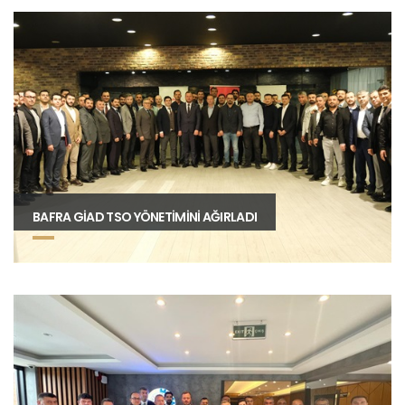
BAFRA GİAD TSO YÖNETİMİNİ AĞIRLADI