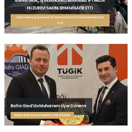
BAFRA GENÇ İŞ İNSANLARI DERNEĞİMİZ İFTARDA
HUZUREVİ SAKİNLERİNİ MİSAFİR ETTİ
BAFRA GENÇ İŞ İNSANLARI İFTARDA HUZUREVİ SAKİNLERİNİ MİSAFİR
ETTİ
Bafra Giad'da Muharrem Uyar Dönemi
BAFRA GIAD'DA MUHARREM UYAR DÖNEMI