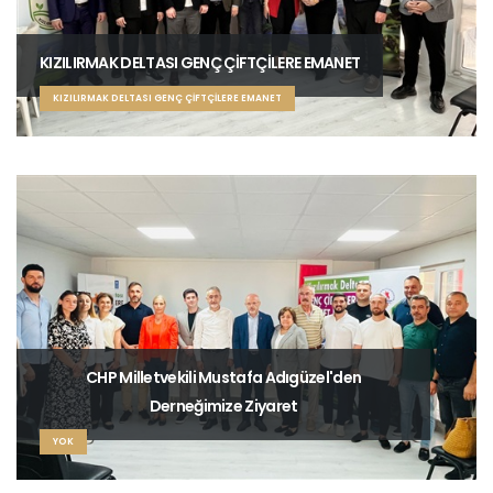
KIZILIRMAK DELTASI GENÇ ÇİFTÇİLERE EMANET
KIZILIRMAK DELTASI GENÇ ÇİFTÇİLERE EMANET
CHP Milletvekili Mustafa Adıgüzel'den
Derneğimize Ziyaret
YOK