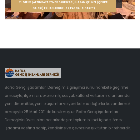
YILDIRIM (ALTINKAYA YEMEK FABRIKASI) HASAN ÇELİKEL (ÇELIKEL
GALERI) ERHAN AKBULUT ( PASCAL TICARET)
Bafra Genç İşadamları Derneğimiz girişimci ruhu harekete geçirme
amacıyla, ilçemizin, ekonomik, sosyal, kültürel ve turizm alanlarında
yeni dinamikler, yeni oluşumlar ve yeni katma değerler kazandırmak
amaçıyla 25 Mart 2011 de kurulmuştur. Bafra Genç İşadamları
Derneğinin üyesi olan her arkadaşım toplum bilinci içinde; örnek
işadamı vasfına sahip, kendisine ve çevresine ışık tutan bir rehberdir.