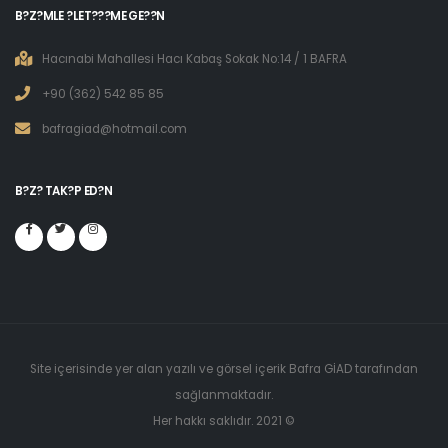
B?Z?MLE ?LET???ME GE??N
Hacınabi Mahallesi Hacı Kabaş Sokak No:14 / 1 BAFRA
+90 (362) 542 85 85
bafragiad@hotmail.com
B?Z? TAK?P ED?N
Site içerisinde yer alan yazılı ve görsel içerik Bafra GİAD tarafından
sağlanmaktadır.
Her hakkı saklıdır. 2021 ©