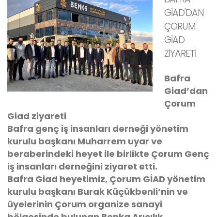
GİAD'DAN
ÇORUM
GİAD
ZİYARETİ
Bafra
Giad’dan
Çorum
Giad ziyareti
Bafra genç iş insanları derneği yönetim
kurulu başkanı Muharrem uyar ve
beraberindeki heyet ile birlikte Çorum Genç
iş insanları derneğini ziyaret etti.
Bafra Giad heyetimiz, Çorum GİAD yönetim
kurulu başkanı Burak Küçükbenli’nin ve
üyelerinin Çorum organize sanayi
bölgesinde bulunan Benka Arıcılık