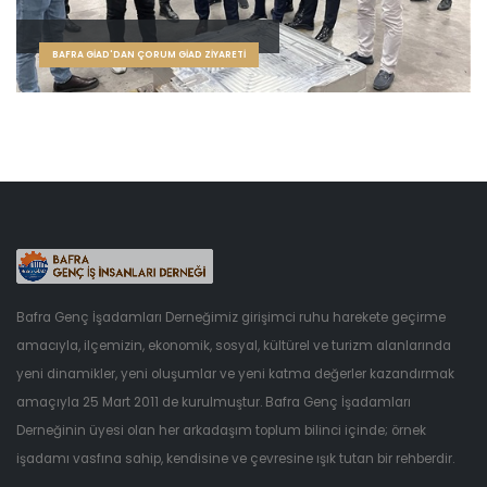
BAFRA GİAD'DAN ÇORUM GİAD ZİYARETİ
Bafra Genç İşadamları Derneğimiz girişimci ruhu harekete geçirme
amacıyla, ilçemizin, ekonomik, sosyal, kültürel ve turizm alanlarında
yeni dinamikler, yeni oluşumlar ve yeni katma değerler kazandırmak
amaçıyla 25 Mart 2011 de kurulmuştur. Bafra Genç İşadamları
Derneğinin üyesi olan her arkadaşım toplum bilinci içinde; örnek
işadamı vasfına sahip, kendisine ve çevresine ışık tutan bir rehberdir.