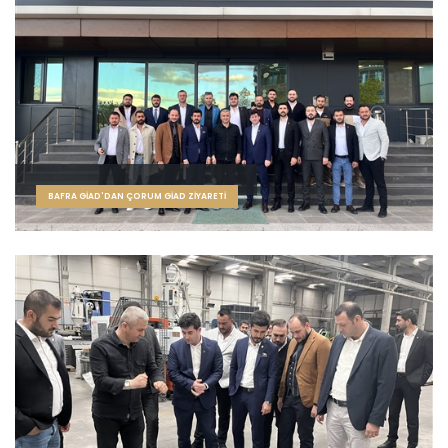
BAFRA GİAD'DAN ÇORUM GİAD ZİYARETİ