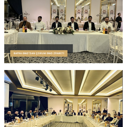
BAFRA GİAD'DAN ÇORUM GİAD ZİYARETİ