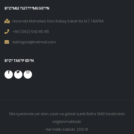
B?Z?MLE ?LET???ME GE??N
Hacınabi Mahallesi Hacı Kabaş Sokak No:14 / 1 BAFRA
+90 (362) 542 85 85
bafragiad@hotmail.com
B?Z? TAK?P ED?N
Site içerisinde yer alan yazılı ve görsel içerik Bafra GİAD tarafından
sağlanmaktadır.
Her hakkı saklıdır. 2021 ©