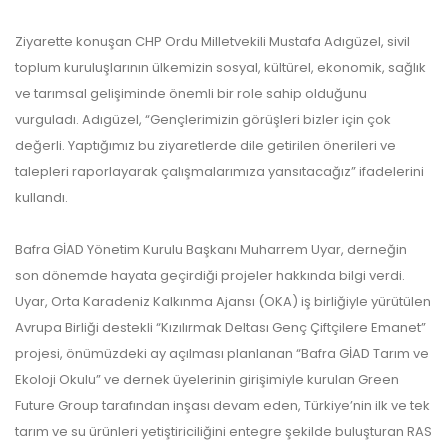
Ziyarette konuşan CHP Ordu Milletvekili Mustafa Adıgüzel, sivil
toplum kuruluşlarının ülkemizin sosyal, kültürel, ekonomik, sağlık
ve tarımsal gelişiminde önemli bir role sahip olduğunu
vurguladı. Adıgüzel, “Gençlerimizin görüşleri bizler için çok
değerli. Yaptığımız bu ziyaretlerde dile getirilen önerileri ve
talepleri raporlayarak çalışmalarımıza yansıtacağız” ifadelerini
kullandı.
Bafra GİAD Yönetim Kurulu Başkanı Muharrem Uyar, derneğin
son dönemde hayata geçirdiği projeler hakkında bilgi verdi.
Uyar, Orta Karadeniz Kalkınma Ajansı (OKA) iş birliğiyle yürütülen
Avrupa Birliği destekli “Kızılırmak Deltası Genç Çiftçilere Emanet”
projesi, önümüzdeki ay açılması planlanan “Bafra GİAD Tarım ve
Ekoloji Okulu” ve dernek üyelerinin girişimiyle kurulan Green
Future Group tarafından inşası devam eden, Türkiye’nin ilk ve tek
tarım ve su ürünleri yetiştiriciliğini entegre şekilde buluşturan RAS