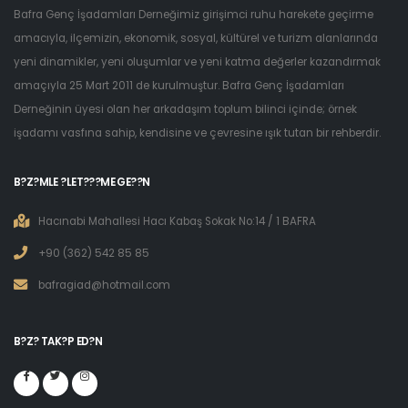
Bafra Genç İşadamları Derneğimiz girişimci ruhu harekete geçirme
amacıyla, ilçemizin, ekonomik, sosyal, kültürel ve turizm alanlarında
yeni dinamikler, yeni oluşumlar ve yeni katma değerler kazandırmak
amaçıyla 25 Mart 2011 de kurulmuştur. Bafra Genç İşadamları
Derneğinin üyesi olan her arkadaşım toplum bilinci içinde; örnek
işadamı vasfına sahip, kendisine ve çevresine ışık tutan bir rehberdir.
B?Z?MLE ?LET???ME GE??N
Hacınabi Mahallesi Hacı Kabaş Sokak No:14 / 1 BAFRA
+90 (362) 542 85 85
bafragiad@hotmail.com
B?Z? TAK?P ED?N