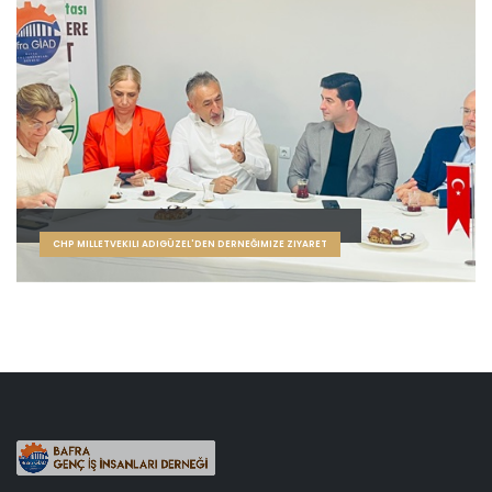
CHP MILLETVEKILI ADIGÜZEL'DEN DERNEĞIMIZE ZIYARET